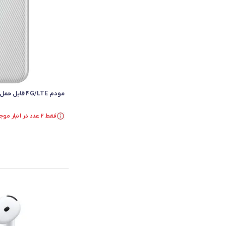
مودم 4G/LTE قابل حمل دی-لینک مدل DWR-930M
فقط ۲ عدد در انبار موجود است.
فقط ۲ عدد در انبار موجود است.