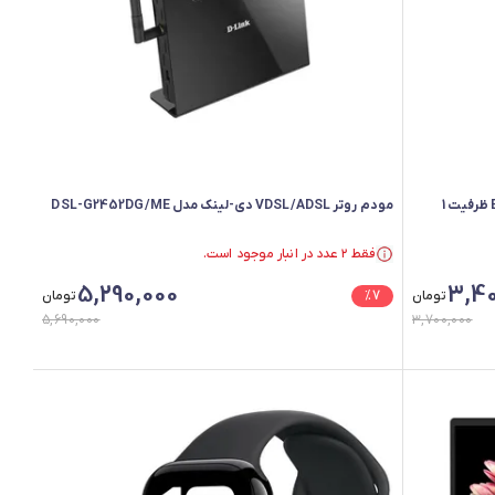
هارد اکسترنال وسترن دیجیتال مدل Elements ظرفیت 1
مودم روتر VDSL/ADSL دی-لینک مدل DSL-G2452DG/ME
فقط ۲ عدد در انبار موجود است.
فقط ۲ عدد در انبار موجود است.
5,290,000
3,40
تومان
7
%
تومان
5,690,000
3,700,000