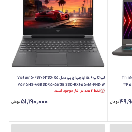
Thin 15 B12UCX-i
لپ تاپ 15.6 اینچی اچ‌ پی مدل Victus 15-FB2063DX-R5
7535HS-8GB DDR5-512GB SSD-RX6550M-FHD-W
1245
فقط ۲ عدد در انبار موجود است.
فقط ۲ عدد در انبار موجود است.
51,190,000
49,9
تومان
تومان