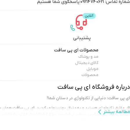
شماره تماس:
09214740621
پاسخگوی شما هستیم
پشتیبانی
محصولات
ای پی سافت
مد و پوشاک
کالای دیجیتال
موبایل
محصولات
درباره فروشگاه
ای پی سافت
ای پی سافت: دنیایی از تکنولوژی در دستان شما!
اگر عاشق تکنولوژی هستید و به دنبال بهترینها میگردید،
ای پی سافت
همان جا
مطالعه بیشتر
فروشگاه آنلاین، با ترکیبی بینظیر از کیفیت، تنوع و خدمات حرفهای، به مقصد 
موبایل، لپتاپ، کامپیوتر و لوازم جانبی تبدیل شده است.