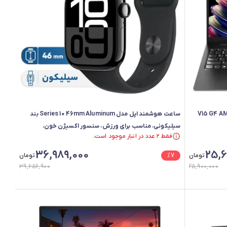
V15 G4 AMN-Athlon S
ساعت هوشمند اپل مدل Series 10 46mm Aluminum بند
سیلیکونی، مناسب برای ورزش، سنسور اکسیژن خون،
فقط ۲ عدد در انبار موجود است.
شمارنده ضربان قلب، محاسبه مسافت طی
فقط ۲ عدد در انبار موجود است.
36,989,000
25,6
تومان
7
%
تومان
39,656,900
25,900,000