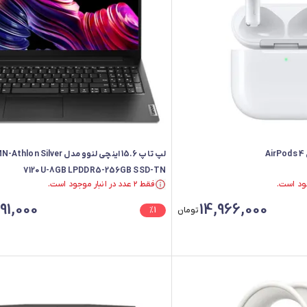
لپ تاپ 15.6 اینچی لنوو مدل ilver
7120U-8GB LPDDR5-256GB SSD-TN
فقط ۲ عدد در انبار موجود است.
فقط ۲ عدد در انبار موجود است.
91,000
14,966,000
تومان
1
%