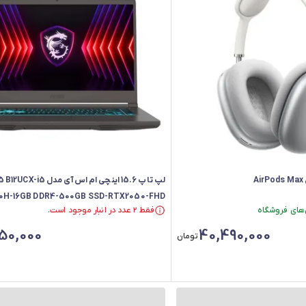
A
لپ تاپ 15.6 اینچی ام اس آی مدل 5
0H-16GB DDR4-500GB SSD-RTX2050-FHD
فقط ۲ عدد در انبار موجود است.
فقط ۲ عدد در انبار موجود است.
50,000
40,490,000
تومان