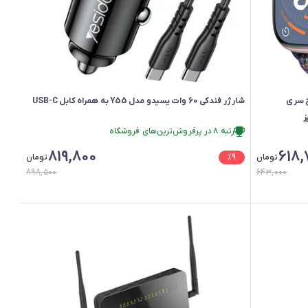
پل واچ سری
شارژر فندکی 60 وات یسیدو مدل Y55 به همراه کابل USB-C
SE/UL سایز
رتبه ۸ در پرفروش‌ترین‌های فروشگاه
فقط ۲ عدد در انبار موجود است.
819,800
618,
رتبه ۸ در پرفروش‌ترین‌های فروشگاه
تومان
9
%
تومان
898,500
643,000